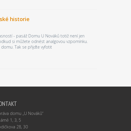
ké historie
asností - pasáž Domu U Nováků totiž není jen
, odkud si můžete odnést analgovou vzpomínku.
domu. Tak se přijďte vyfotit
ONTAKT
práva domu „U Nováků“
Jámě 1, 3, 5
dičkova 28, 30