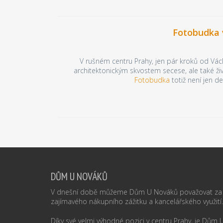
Fotobudka 
V rušném centru Prahy, jen pár kroků od Vác
architektonickým skvostem secese, ale také ž
Fotobudka
totiž není jen d
DŮM U NOVÁKŮ
V dnešní době můžeme Dům U Nováků považovat za 
zajímavého nákupního zážitku a kancelářského využití.
Díky své velmi výhodné pozici v centru Prahy, je Dům U