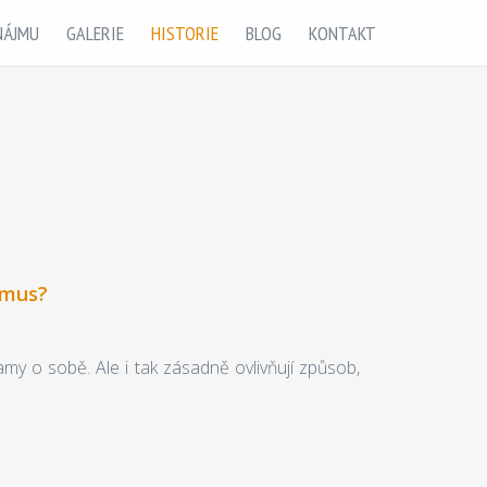
NÁJMU
GALERIE
HISTORIE
BLOG
KONTAKT
smus?
y o sobě. Ale i tak zásadně ovlivňují způsob,