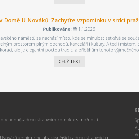
v Domě U Nováků: Zachyťte vzpomínku v srdci pražs
Publikováno:
1.1.2026
lavského náměstí, se nachází místo, kde se minulost setkává se souč
ivelným prostorem plným obchodů, kanceláří i kultury. A teď i místem
ekorací, ale je elegantní poctou tradici a příběhům tohoto výjimečného 
CELÝ TEXT
K
obchodně-administrativním komplex s možností
S
V 
Vo
 Nováků jedním z nejatraktivnějších administrativních i